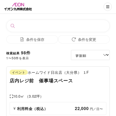
条件を保存
条件を変更
98
件
検索結果
1
〜
50
件を表示
ホームワイド日出店（大分県）
１F
イベント
店内レジ前 催事場スペース
10.0
㎡ （
3.02
坪）
22,000
利用料金（税込）
 円／日〜