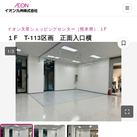
イオン天草ショッピングセンター（熊本県）
１F
１F T-113区画 正面入口横
1
/
3