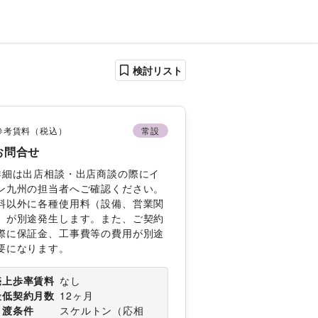
検討リスト
参考賃料（税込）
常設
お問合せ
詳細は出店相談・出店商談の際にイ
ン九州の担当者へご確認ください。
料以外に各種使用料（設備、営業関
）が別途発生します。また、ご契約
際に保証金、工事費等の費用が別途
要になります。
売上歩率賃料
なし
最低契約月数
12ヶ月
引渡条件
スケルトン
（
応相