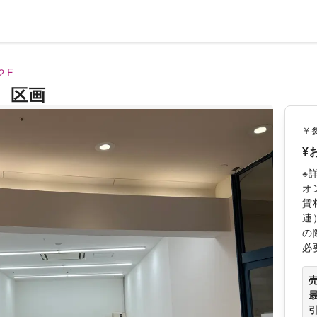
２F
 区画
￥
¥
※
オ
賃
連
の
必