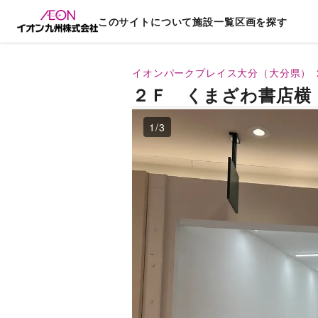
このサイトについて
施設一覧
区画を探す
イオンパークプレイス大分（大分県）
２Ｆ くまざわ書店横
1
/
3