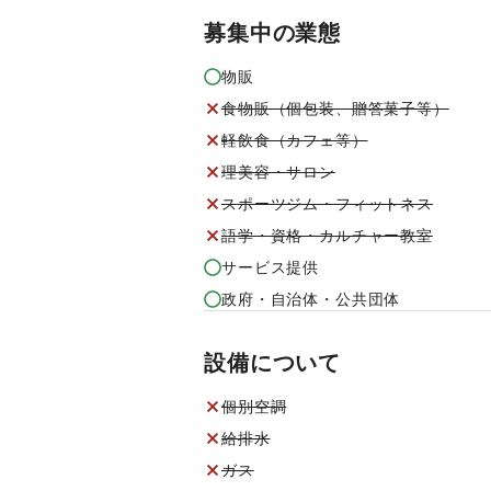
募集中の業態
物販
食物販（個包装、贈答菓子等）
軽飲食（カフェ等）
理美容・サロン
スポーツジム・フィットネス
語学・資格・カルチャー教室
サービス提供
政府・自治体・公共団体
設備について
個別空調
給排水
ガス