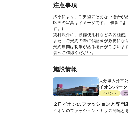
注意事項
法令により、ご要望にそえない場合が
区画の写真はイメージです。(催事に
す。)
賃料以外に、設備使用料などの各種使
また、ご契約の際に保証金が必要にな
契約期間は制限がある場合がございま
者へご確認ください。
施設情報
大分県
大分市
イオンパーク
イベント
常
２F
イオンのファッションと専門
イオンのファッション・キッズ関連と