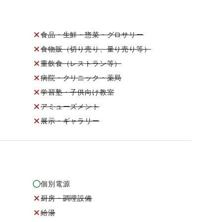
食品・生鮮・惣菜・グロサリー
食物販（切り売り、量り売り等）
重飲食（レストラン等）
病院・クリニック・薬局
学習塾・子供向け教室
アミューズメント
展示・ギャラリー
個別電源
厨房・調理設備
給湯